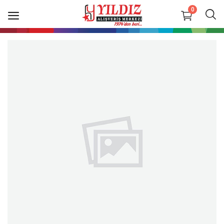
0
İletişim
Mağazalarımız
Giriş Yap
Kayıt Ol