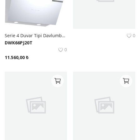
Serie 4 Duvar Tipi Davlumbaz 60 cm Beyaz Cam Yüzey
0
DWK66PJ20T
0
11.560,00
₺